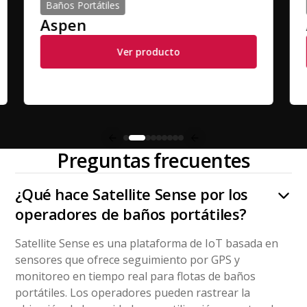
Baños Portátiles
Aspen
A
Ver producto
Preguntas frecuentes
¿Qué hace Satellite Sense por los
operadores de baños portátiles?
Satellite Sense es una plataforma de IoT basada en
sensores que ofrece seguimiento por GPS y
monitoreo en tiempo real para flotas de baños
portátiles. Los operadores pueden rastrear la