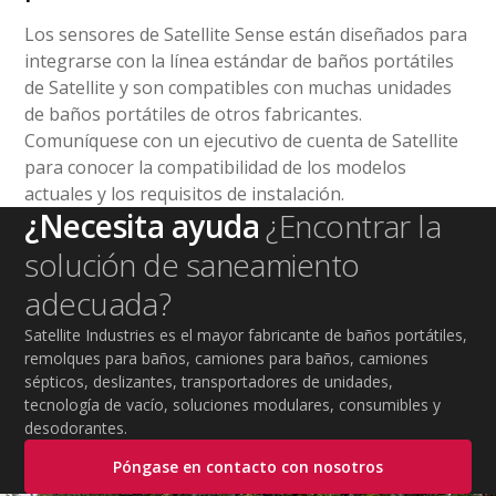
Los sensores de Satellite Sense están diseñados para
integrarse con la línea estándar de baños portátiles
de Satellite y son compatibles con muchas unidades
de baños portátiles de otros fabricantes.
Comuníquese con un ejecutivo de cuenta de Satellite
para conocer la compatibilidad de los modelos
actuales y los requisitos de instalación.
¿Necesita ayuda
¿Encontrar la
solución de saneamiento
adecuada?
Satellite Industries es el mayor fabricante de baños portátiles,
remolques para baños, camiones para baños, camiones
sépticos, deslizantes, transportadores de unidades,
tecnología de vacío, soluciones modulares, consumibles y
desodorantes.
Póngase en contacto con nosotros