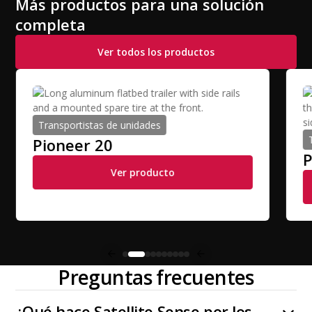
Más productos para una solución
completa
Ver todos los productos
Transportistas de unidades
Pioneer 20
P
Ver producto
Preguntas frecuentes
¿Qué hace Satellite Sense por los