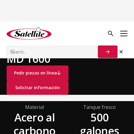
Ver todos los productos
Camiones aspiradores
Camiones para Baños
MD 1600
Pedir piezas en línea
Solicitar información
Material
Tanque fresco
Acero al
500
carbono
galones