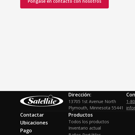
Póngase en contacto con nosotros
Dirección:
Con
13705 1st Avenue North
1-8
Plymouth, Minnesota 55441
info
Contactar
Productos
Todos los productos
Ubicaciones
Inventario actual
Pago
Baños Portátiles