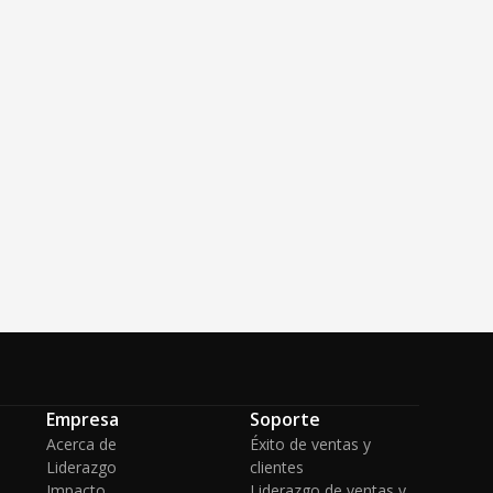
Empresa
Soporte
Acerca de
Éxito de ventas y
Liderazgo
clientes
Impacto
Liderazgo de ventas y