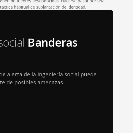
enen de fuentes desconocidas. Hacerse pasar por una
áctica habitual de suplantación de identidad.
social
Banderas
de alerta de la ingeniería social puede
te de posibles amenazas.