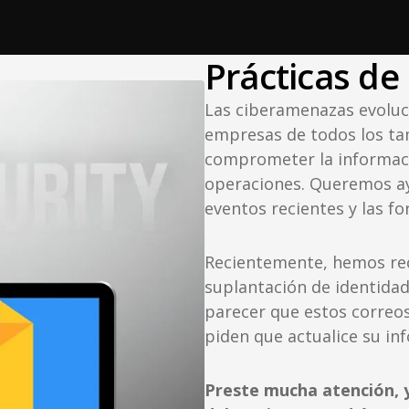
Prácticas de
Las ciberamenazas evoluci
empresas de todos los t
comprometer la informaci
operaciones. Queremos a
eventos recientes y las f
Recientemente, hemos rec
suplantación de identidad
parecer que estos correos 
piden que actualice su in
Preste mucha atención, y