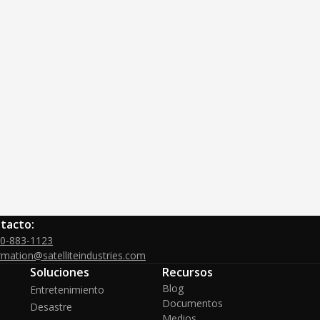
tacto:
00-883-1123
rmation@satelliteindustries.com
Soluciones
Recursos
Blog
Entretenimiento
Documentos
Desastre
Medios