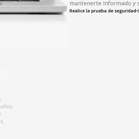
mantenerte informado y 
Realice la prueba de seguridad
de
?
s
baños,
e
s,