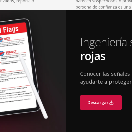
rizados, repórtalo
parecen sospechosos o provi
persona de confianza es una t
Ingeniería 
rojas
Conocer las señales 
ayudarte a proteger
Descargar