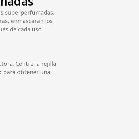
umadas
las superperfumadas.
uras, enmascaran los
ués de cada uso.
tora. Centre la rejilla
io para obtener una