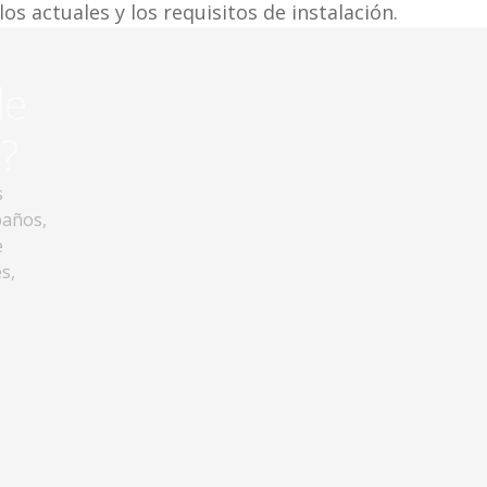
s actuales y los requisitos de instalación.
de
?
s
baños,
e
s,