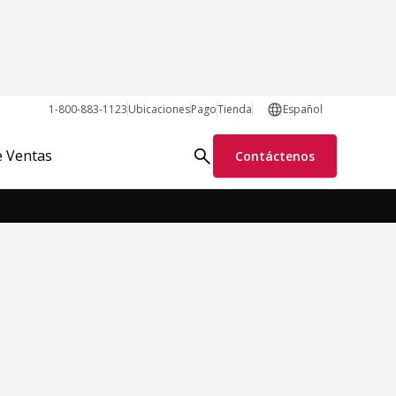
1-800-883-1123
Ubicaciones
Pago
Tienda
Español
Pedir piezas en línea
Solicitar información
e Ventas
Contáctenos