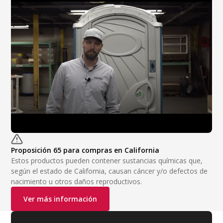
Dispensers Only:
None
Dispensers Misc.:
Toilet Seat Cover Dispenser
Egal San Pad Dispenser
SaniPod Disposal Dispenser
Proposición 65 para compras en California
Estos productos pueden contener sustancias químicas que,
según el estado de California, causan cáncer y/o defectos de
nacimiento u otros daños reproductivos.
Ver más información