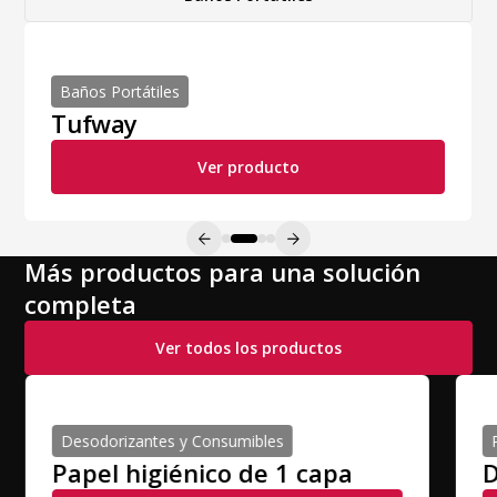
Baños Portátiles
Tufway
Ver producto
Más productos para una solución
completa
Ver todos los productos
Desodorizantes y Consumibles
Papel higiénico de 1 capa
D