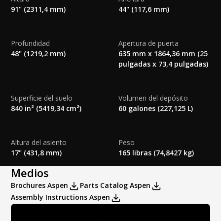
91" (2311,4 mm)
44" (117,6 mm)
Ceiling Solar light
Ceiling Solar Fan
Special Order Colors:
Rear Panel Premium Plus Colors:
FLUSHING SYSTEMS
Bowl Options:
Std. Seat Cover
Side Panel Special Order Colors:
Profundidad
Apertura de puerta
48" (1219,2 mm)
635 mm x 1864,36 mm (25
pulgadas x 73,4 pulgadas)
Rear Panel Special Order Colors:
Flush Options:
None
Superficie del suelo
Volumen del depósito
840 in² (5419,34 cm²)
60 galones (227,125 L)
Altura del asiento
Peso
HANDWASH OPTIONS
17" (431,8 mm)
165 libras (74,8427 kg)
Sink Options:
None
Medios
Brochures Aspen
Parts Catalog Aspen
Assembly Instructions Aspen
Handwash Dispenser:
None