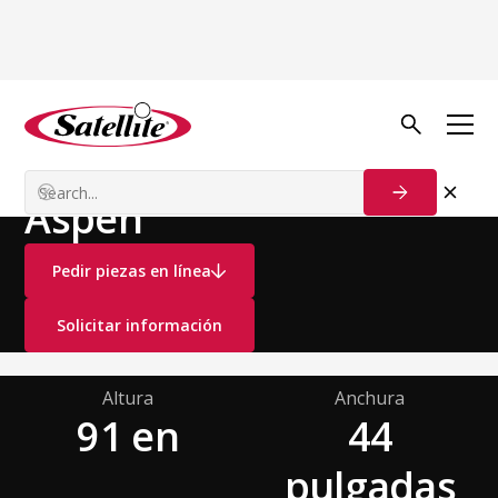
Ver todos los productos
Baños Portátiles
Baños Estándar
Aspen
Pedir piezas en línea
Solicitar información
Altura
Anchura
91 en
44
pulgadas