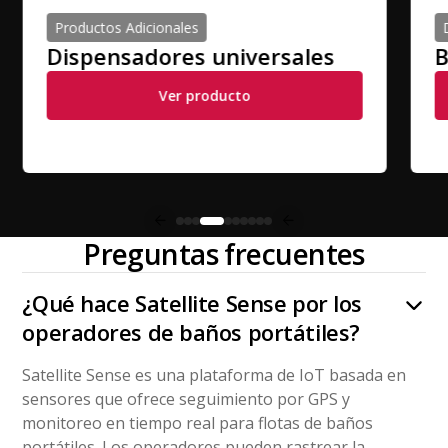
Desodorizantes y Consumibles
Bloqueos urinarios
P
Ver producto
Preguntas frecuentes
¿Qué hace Satellite Sense por los
operadores de baños portátiles?
Satellite Sense es una plataforma de IoT basada en
sensores que ofrece seguimiento por GPS y
monitoreo en tiempo real para flotas de baños
portátiles. Los operadores pueden rastrear la