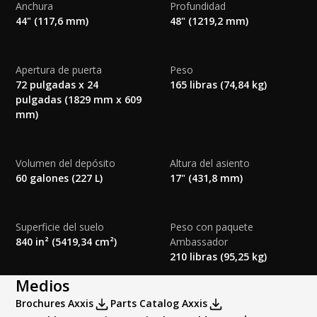
Bowl Options:
Std. Seat Cover
Anchura
Profundidad
Special Order Colors:
Rear Panel Premium Plus Colors:
44" (117,6 mm)
48" (1219,2 mm)
Side Panel Special Order Colors:
Apertura de puerta
Peso
Flush Options:
None
72 pulgadas x 24
165 libras (74,84 kg)
Rear Panel Special Order Colors:
pulgadas (1829 mm x 609
mm)
HANDWASH OPTIONS
Volumen del depósito
Altura del asiento
Sink Options:
None
60 galones (227 L)
17" (431,8 mm)
Superficie del suelo
Peso con paquete
840 in² (5419,34 cm²)
Ambassador
Handwash Dispensers:
None
210 libras (95,25 kg)
Medios
Brochures Axxis
Parts Catalog Axxis
Dispensers Only:
None