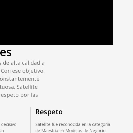
res
 de alta calidad a
 Con ese objetivo,
n constantemente
tuosa. Satellite
respeto por las
Respeto
 decisivo
Satellite fue reconocida en la categoría
ión
de Maestría en Modelos de Negocio