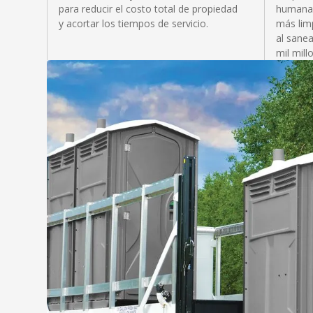
para reducir el costo total de propiedad
humana 
y acortar los tiempos de servicio.
más limp
al sane
mil mill