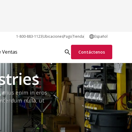
1-800-883-1123
Ubicaciones
Pago
Tienda
Español
e Ventas
Contáctenos
stries
varius enim in eros
interdum nulla, ut