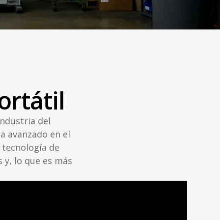
rtátil
industria del
ha avanzado en el
 tecnología de
 y, lo que es más