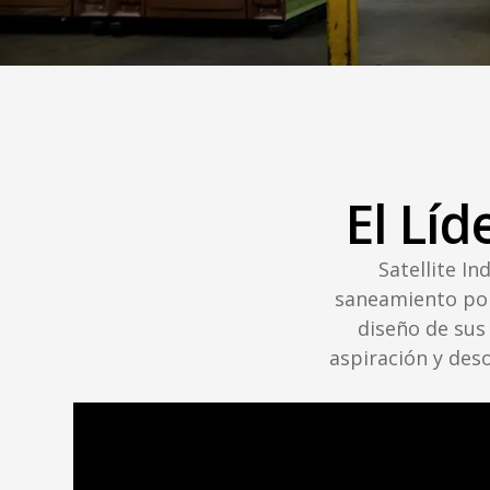
El Lí
Satellite In
saneamiento port
diseño de sus
aspiración y des