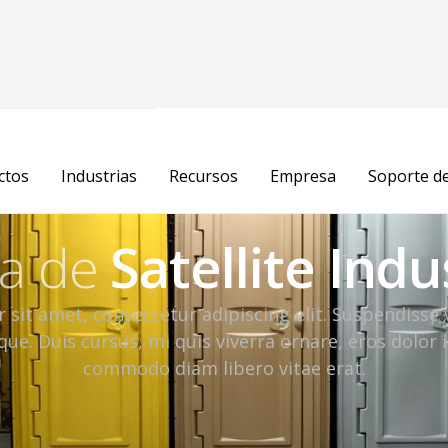
ctos
Industrias
Recursos
Empresa
Soporte d
a de
Satellite Indu
sit amet, consectetur adipiscing elit. Suspendisse 
ue. Duis cursus, mi quis viverra ornare, eros dolor 
commodo diam libero vitae erat.