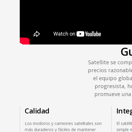
Gu
Satellite se comp
precios razonable
el equipo globa
progresista, ho
promueve una c
Calidad
Inte
Los inodoros y camiones satelitales son
El satél
más duraderos y fáciles de mantener
simple n