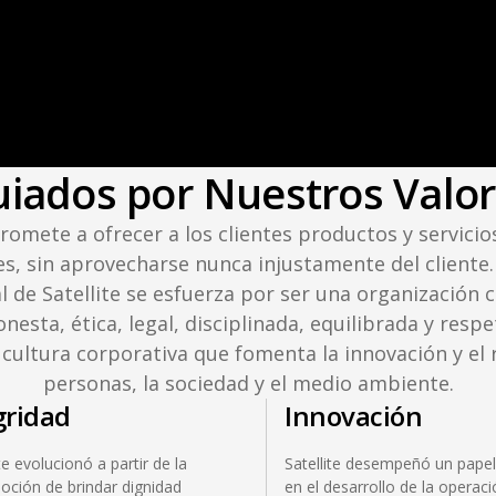
iados por Nuestros Valo
romete a ofrecer a los clientes productos y servicios
s, sin aprovecharse nunca injustamente del cliente.
l de Satellite se esfuerza por ser una organizació
nesta, ética, legal, disciplinada, equilibrada y respe
ultura corporativa que fomenta la innovación y el 
personas, la sociedad y el medio ambiente.
gridad
Innovación
ite evolucionó a partir de la
Satellite desempeñó un papel
oción de brindar dignidad
en el desarrollo de la operac