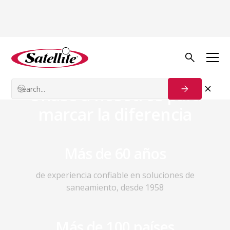
Carreras
Ver puestos vacantes
Únase a nosotros para
marcar la diferencia
Más de 60 años
de experiencia confiable en soluciones de
saneamiento, desde 1958
Más de 100 países