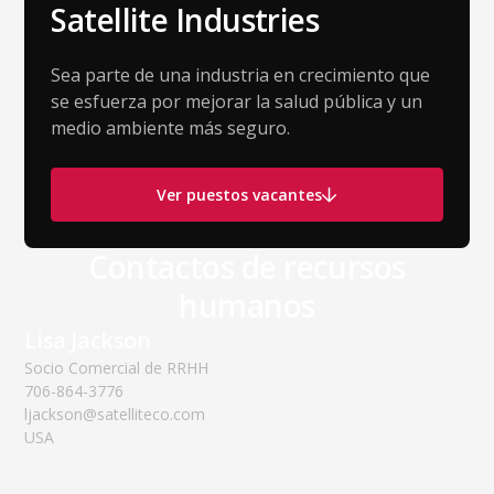
Satellite Industries
Sea parte de una industria en crecimiento que
se esfuerza por mejorar la salud pública y un
medio ambiente más seguro.
Ver puestos vacantes
Contactos de recursos
humanos
Lisa Jackson
Socio Comercial de RRHH
706-864-3776
ljackson@satelliteco.com
USA