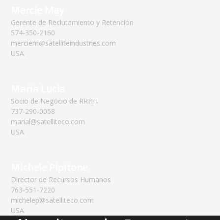
Mercie May
Gerente de Reclutamiento y Retención
574-350-2160
merciem@satelliteindustries.com
USA
Maria Lucia
Socio de Negocio de RRHH
737-290-0058
marial@satelliteco.com
USA
Michele Pipitone
Director de Recursos Humanos
763-551-7220
michelep@satelliteco.com
USA