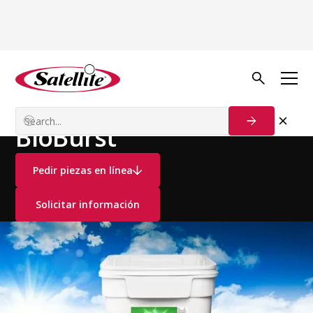
Ver todos los productos
Desodorizantes y Consumibles
Tratamiento de Agua
BioBurst
Pedir piezas en línea
Solicitar información