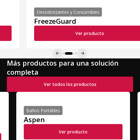
Desodorizantes y Consumibles
FreezeGuard
Ver producto
Más productos para una solución
completa
Ver todos los productos
Baños Portátiles
Aspen
A
Ver producto