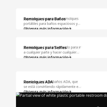
Remolques para Baños
Experiencia excepcional, remolques
portátiles para baños espaciosos y
hermosos diseñados tanto para
Obtenga más información
operadores como para usuarios
finales.
Remolques para Selfies
El remolque con baño privado para ir
a cualquier parte y hacer cualquier
cosa, con las comodidades del baño
Obtenga más información
de tu propia casa.
Remolques ADA
Una línea única de baños ADA, que
se está convirtiendo rápidamente en
el nuevo estándar de excelencia
Obtenga más información
debido a la facilidad de configuración
y manejo de residuos.