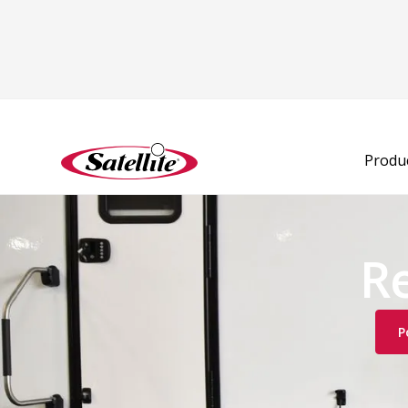
Produ
R
P