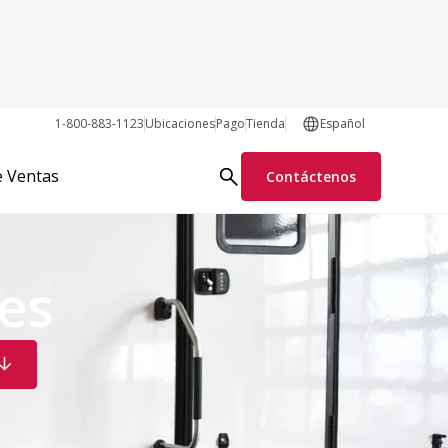
1-800-883-1123
Ubicaciones
Pago
Tienda
Español
e Ventas
Contáctenos
es