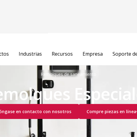
ctos
Industrias
Recursos
Empresa
Soporte d
Remolques de saneamiento
emolques Especial
óngase en contacto con nosotros
Compre piezas en línea