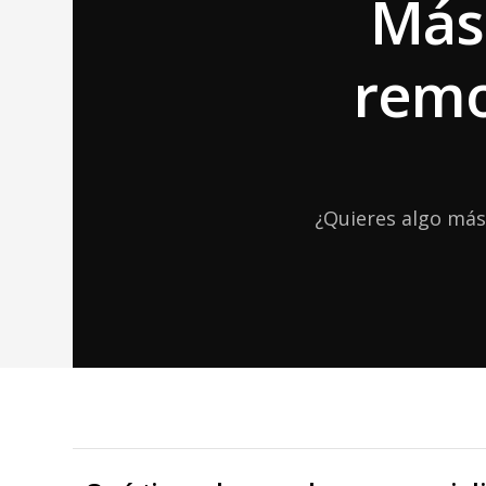
Más 
remo
¿Quieres algo más