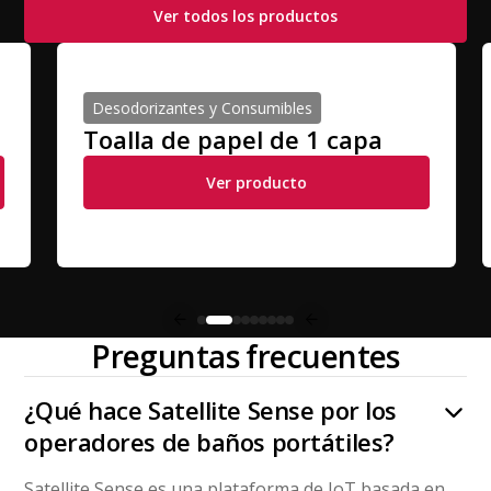
Ver todos los productos
Desodorizantes y Consumibles
Toalla de papel de 1 capa
P
Ver producto
Preguntas frecuentes
¿Qué hace Satellite Sense por los
operadores de baños portátiles?
Satellite Sense es una plataforma de IoT basada en