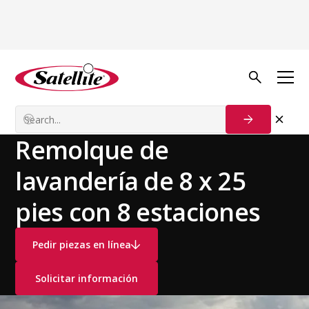
Ver todos los productos
Remolques especiales y para
Remolques
baños
Especiales
Remolque de
lavandería de 8 x 25
pies con 8 estaciones
Pedir piezas en línea
Solicitar información