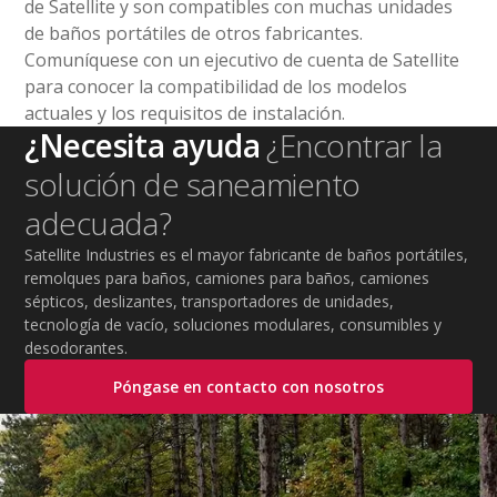
de Satellite y son compatibles con muchas unidades
de baños portátiles de otros fabricantes.
Comuníquese con un ejecutivo de cuenta de Satellite
para conocer la compatibilidad de los modelos
actuales y los requisitos de instalación.
¿Necesita ayuda
¿Encontrar la
solución de saneamiento
adecuada?
Satellite Industries es el mayor fabricante de baños portátiles,
remolques para baños, camiones para baños, camiones
sépticos, deslizantes, transportadores de unidades,
tecnología de vacío, soluciones modulares, consumibles y
desodorantes.
Póngase en contacto con nosotros