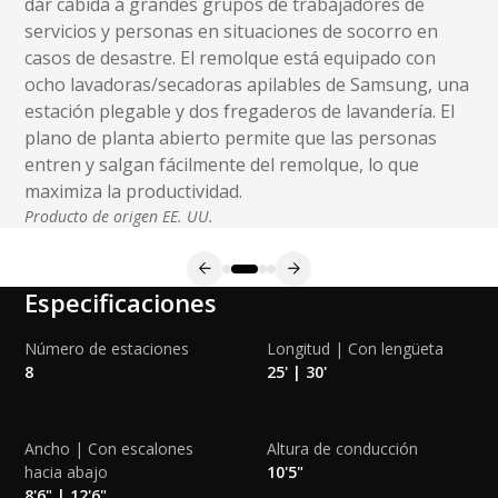
dar cabida a grandes grupos de trabajadores de
servicios y personas en situaciones de socorro en
casos de desastre. El remolque está equipado con
ocho lavadoras/secadoras apilables de Samsung, una
estación plegable y dos fregaderos de lavandería. El
plano de planta abierto permite que las personas
entren y salgan fácilmente del remolque, lo que
maximiza la productividad.
Producto de origen EE. UU.
Especificaciones
Número de estaciones
Longitud | Con lengüeta
8
25' | 30'
Ancho | Con escalones
Altura de conducción
hacia abajo
10'5"
8'6" | 12'6"