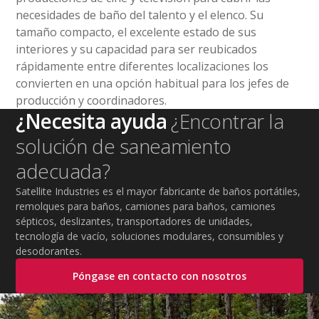
necesidades de baño del talento y el elenco. Su
tamaño compacto, el excelente estado de sus
interiores y su capacidad para ser reubicados
rápidamente entre diferentes localizaciones los
convierten en una opción habitual para los jefes de
producción y coordinadores.
¿Necesita ayuda
¿Encontrar la
solución de saneamiento
adecuada?
Satellite Industries es el mayor fabricante de baños portátiles,
remolques para baños, camiones para baños, camiones
sépticos, deslizantes, transportadores de unidades,
tecnología de vacío, soluciones modulares, consumibles y
desodorantes.
Póngase en contacto con nosotros