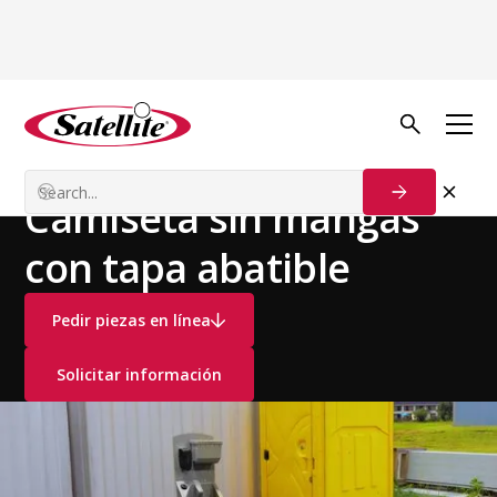
Ver todos los productos
Baños Portátiles
Sistemas Flush
Camiseta sin mangas
con tapa abatible
Pedir piezas en línea
Solicitar información