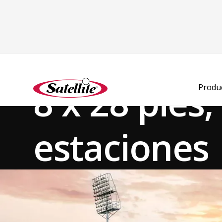
Ver todos los productos
Remolques especiales y para baños
Remolques para B
8 x 28 pies,
Produ
estaciones