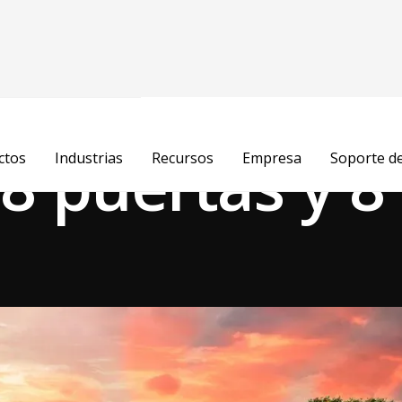
años
 8 puertas y 8
ctos
Industrias
Recursos
Empresa
Soporte d