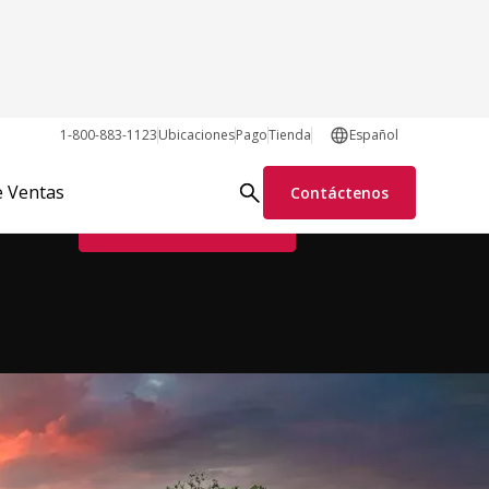
1-800-883-1123
Ubicaciones
Pago
Tienda
Español
Pedir piezas en línea
e Ventas
Contáctenos
Solicitar información