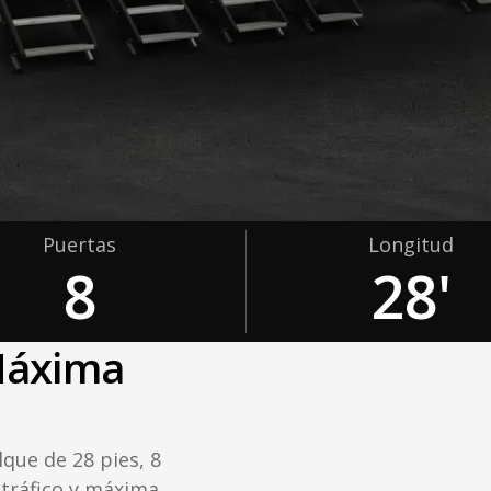
Puertas
Longitud
8
28'
Máxima
que de 28 pies, 8
 tráfico y máxima