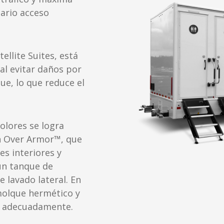
uario acceso
llite Suites, está
al evitar daños por
ue, lo que reduce el
 olores se logra
n Over Armor™, que
es interiores y
 un tanque de
e lavado lateral. En
emolque hermético y
an adecuadamente.