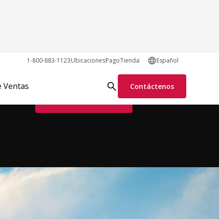
1-800-883-1123
Ubicaciones
Pago
Tienda
Español
Pedir piezas en línea
e Ventas
Contáctenos
Solicitar información