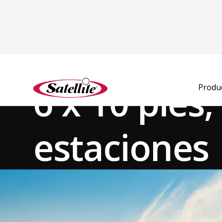
Ver todos los productos
Remolques especiales y para baños
Remolques para B
6 x 10 pies,
Produ
estaciones