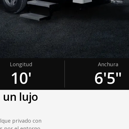
Longitud
Anchura
10'
6'5"
 un lujo
lque privado con
s por el entorno