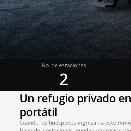
No. de estaciones
2
Un refugio privado en
portátil
Cuando los huéspedes ingresan a este remo
baño de 2 estaciones, quedan impresionado