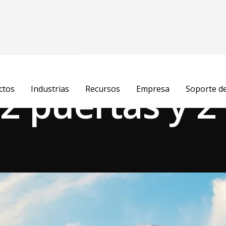
años
 2 puertas y 2
ctos
Industrias
Recursos
Empresa
Soporte d