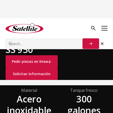
Ver todos los productos
Camiones aspiradores
Camiones para Baños
SS 950
Pedir piezas en línea
Solicitar información
Material
Tanque fresco
Acero
300
inoxidable
galones