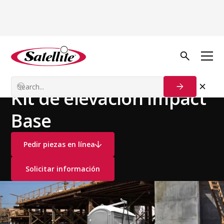
Ver todos los productos
Baños Portátiles
Kits de Elevadores para Baños
Kit de elevación Impact
Base
Pedir piezas en línea
Solicitar información