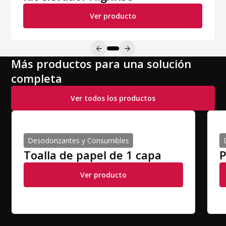
Ver producto
Más productos para una solución
completa
Ver todos los productos
Desodorizantes y Consumibles
Toalla de papel de 1 capa
P
Ver producto