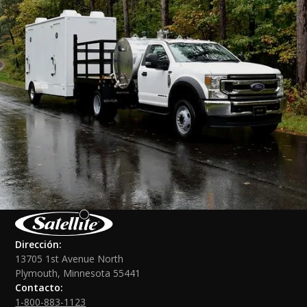
Dirección:
13705 1st Avenue North
Plymouth, Minnesota 55441
Contacto:
1-800-883-1123