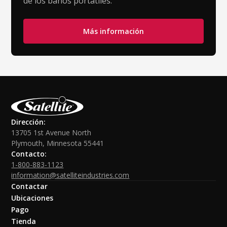
de los baños portátiles.
Más información
Dirección:
13705 1st Avenue North
Plymouth, Minnesota 55441
Contacto:
1-800-883-1123
information@satelliteindustries.com
Contactar
Ubicaciones
Pago
Tienda