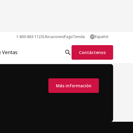
1-800-883-1123
Ubicaciones
Pago
Tienda
Español
e Ventas
Contáctenos
Más información