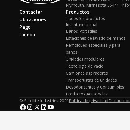
Plymouth, Minnesota 55441
info
Contactar
Productos
Todos los productos
Ubicaciones
Inventario actual
Pago
Baños Portátiles
Tienda
Estaciones de lavado de manos
Remolques especiales y para
baños
Unidades modulares
Tecnología de vacío
Camiones aspiradores
Transportistas de unidades
Desodorizantes y Consumibles
Productos Adicionales
© Satellite Industries
2026
Política de privacidad
Declaración