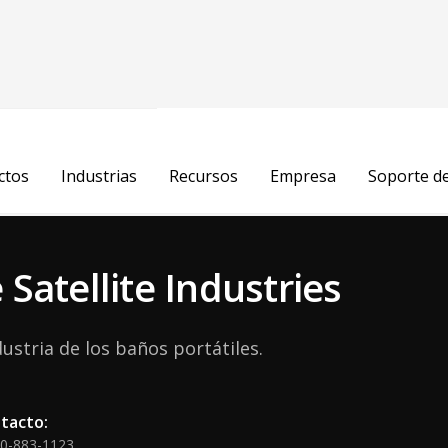
ichelle Amelse
ctos
Industrias
Recursos
Empresa
Soporte d
ctor de Experiencia del Cliente
Satellite Industries
dustria de los baños portátiles.
tacto:
00-883-1123