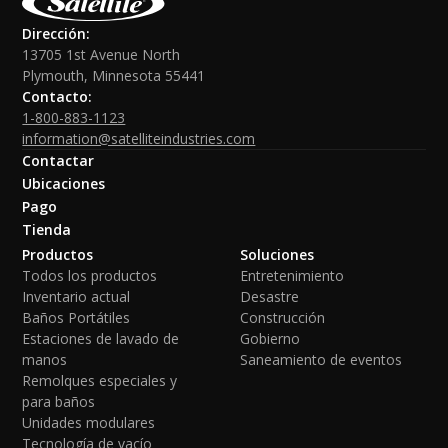
Dirección:
13705 1st Avenue North
Plymouth, Minnesota 55441
Contacto:
1-800-883-1123
information@satelliteindustries.com
Contactar
Ubicaciones
Pago
Tienda
Productos
Soluciones
Todos los productos
Entretenimiento
Inventario actual
Desastre
Baños Portátiles
Construcción
Estaciones de lavado de
Gobierno
manos
Saneamiento de eventos
Remolques especiales y
para baños
Unidades modulares
Tecnología de vacío