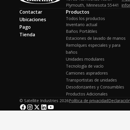
Plymouth, Minnesota 55441
info
Contactar
Productos
Todos los productos
Ubicaciones
Inventario actual
Pago
Baños Portátiles
Tienda
Estaciones de lavado de manos
Remolques especiales y para
baños
Unidades modulares
Tecnología de vacío
Camiones aspiradores
Transportistas de unidades
Desodorizantes y Consumibles
Productos Adicionales
© Satellite Industries
2026
Política de privacidad
Declaración