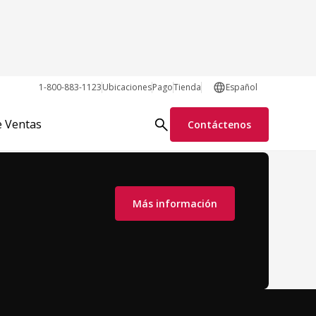
1-800-883-1123
Ubicaciones
Pago
Tienda
Español
e Ventas
Contáctenos
Más información