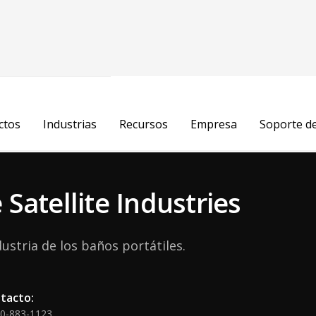
 Lucia
ctos
Industrias
Recursos
Empresa
Soporte d
to del Cliente
Satellite Industries
dustria de los baños portátiles.
tacto:
00-883-1123