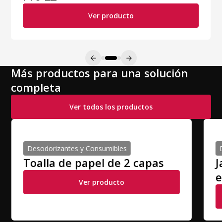
Ver producto
Más productos para una solución
completa
Ver todos los productos
Desodorizantes y Consumibles
Toalla de papel de 2 capas
J
e
Ver producto