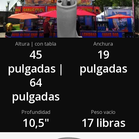
Altura | con tabla
Anchura
45
19
pulgadas |
pulgadas
64
pulgadas
Profundidad
Peso vacío
10,5"
17 libras