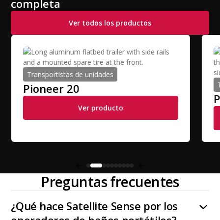
completa
Ver todos los productos
Transportistas de unidades
Pioneer 20
P
Ver producto
Preguntas frecuentes
¿Qué hace Satellite Sense por los