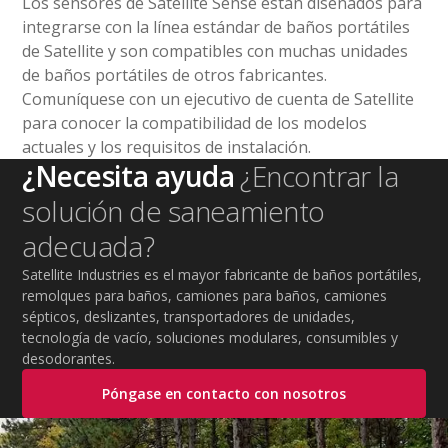
Los sensores de Satellite Sense están diseñados para
integrarse con la línea estándar de baños portátiles
de Satellite y son compatibles con muchas unidades
de baños portátiles de otros fabricantes.
Comuníquese con un ejecutivo de cuenta de Satellite
para conocer la compatibilidad de los modelos
actuales y los requisitos de instalación.
¿Necesita ayuda
¿Encontrar la
solución de saneamiento
adecuada?
Satellite Industries es el mayor fabricante de baños portátiles,
remolques para baños, camiones para baños, camiones
sépticos, deslizantes, transportadores de unidades,
tecnología de vacío, soluciones modulares, consumibles y
desodorantes.
Póngase en contacto con nosotros