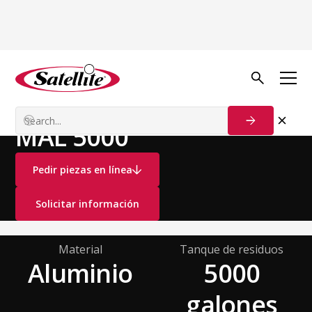
Ver todos los productos
Camiones aspiradores
Camiones Sépticos
MAL 5000
Pedir piezas en línea
Solicitar información
Material
Tanque de residuos
Aluminio
5000
galones