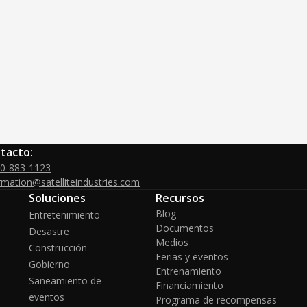
tacto:
00-883-1123
rmation@satelliteindustries.com
Soluciones
Recursos
Blog
Entretenimiento
Documentos
Desastre
Medios
Construcción
Ferias y eventos
Gobierno
Entrenamiento
Saneamiento de
Financiamiento
eventos
Programa de recompensas