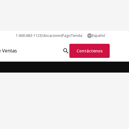
1-800-883-1123
Ubicaciones
Pago
Tienda
Español
Pedir piezas en línea
Solicitar información
e Ventas
Contáctenos