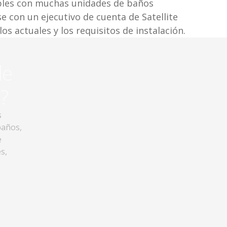
ibles con muchas unidades de baños
e con un ejecutivo de cuenta de Satellite
s actuales y los requisitos de instalación.
de
?
s
baños,
e
s,