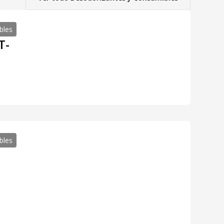
bles
T-
bles