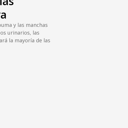
las
ra
spuma y las manchas
s urinarios, las
ará la mayoría de las