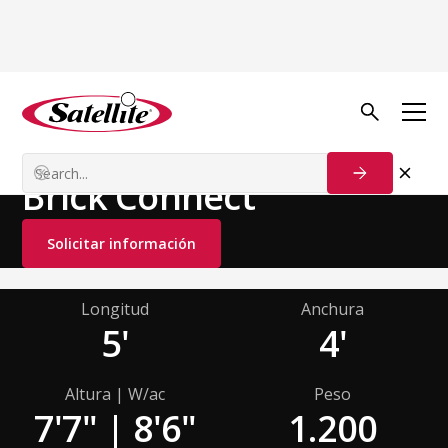
Ver todos los productos
Unidades modulares
Brick Connect
Solicitar información
Longitud
Anchura
5'
4'
Altura | W/ac
Peso
7'7" | 8'6"
1.200