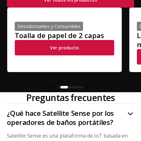
Desodorizantes y Consumibles
Toalla de papel de 2 capas
L
m
Ver producto
Preguntas frecuentes
¿Qué hace Satellite Sense por los
operadores de baños portátiles?
Satellite Sense es una plataforma de IoT basada en